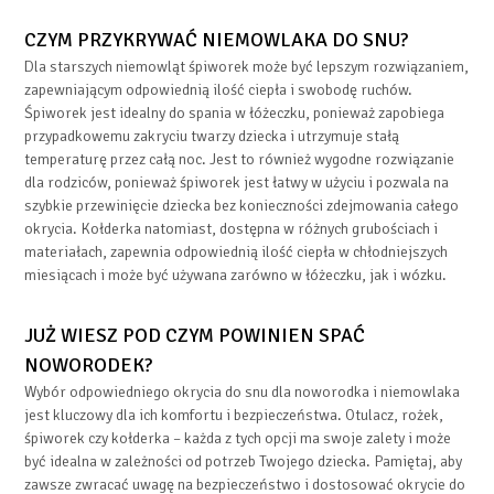
CZYM PRZYKRYWAĆ NIEMOWLAKA DO SNU?
Dla starszych niemowląt śpiworek może być lepszym rozwiązaniem,
zapewniającym odpowiednią ilość ciepła i swobodę ruchów.
Śpiworek jest idealny do spania w łóżeczku, ponieważ zapobiega
przypadkowemu zakryciu twarzy dziecka i utrzymuje stałą
temperaturę przez całą noc. Jest to również wygodne rozwiązanie
dla rodziców, ponieważ śpiworek jest łatwy w użyciu i pozwala na
szybkie przewinięcie dziecka bez konieczności zdejmowania całego
okrycia. Kołderka natomiast, dostępna w różnych grubościach i
materiałach, zapewnia odpowiednią ilość ciepła w chłodniejszych
miesiącach i może być używana zarówno w łóżeczku, jak i wózku.
JUŻ WIESZ POD CZYM POWINIEN SPAĆ
NOWORODEK?
Wybór odpowiedniego okrycia do snu dla noworodka i niemowlaka
jest kluczowy dla ich komfortu i bezpieczeństwa. Otulacz, rożek,
śpiworek czy kołderka – każda z tych opcji ma swoje zalety i może
być idealna w zależności od potrzeb Twojego dziecka. Pamiętaj, aby
zawsze zwracać uwagę na bezpieczeństwo i dostosować okrycie do