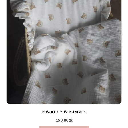
wiele
wariantów.
Opcje
można
wybrać
na
stronie
produktu
POŚCIEL Z MUŚLINU BEARS
150,00
zł