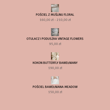
POŚCIEL Z MUŚLINU FLORAL
Zakres
160,00
zł
–
210,00
zł
cen:
od
160,00 zł
OTULACZ I PODUSZKA VINTAGE FLOWERS
do
95,00
zł
210,00 zł
KOKON BUTTERFLY BAWEŁNIANY
190,00
zł
POŚCIEL BAWEŁNIANA MEADOW
150,00
zł