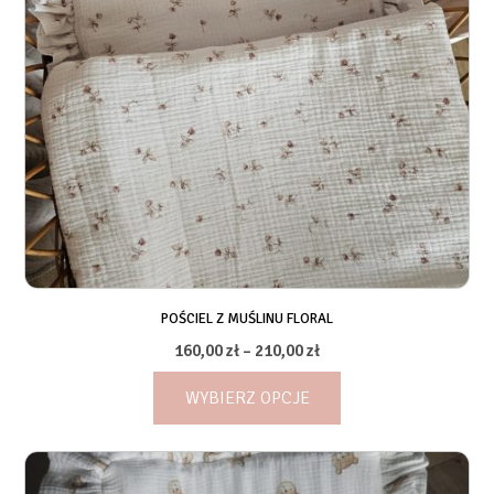
POŚCIEL Z MUŚLINU FLORAL
Zakres
160,00
zł
–
210,00
zł
cen:
WYBIERZ OPCJE
od
160,00 zł
Ten
do
produkt
210,00 zł
ma