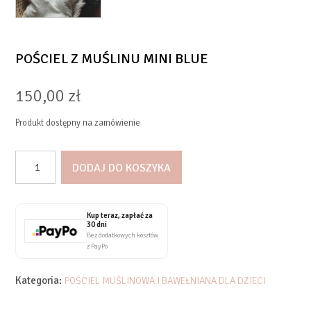
POŚCIEL Z MUŚLINU MINI BLUE
150,00
zł
Produkt dostępny na zamówienie
ilość
DODAJ DO KOSZYKA
Pościel
z
muślinu
Mini
Kup teraz, zapłać za
30 dni
Blue
Bez dodatkowych kosztów
z PayPo
Kategoria:
POŚCIEL MUŚLINOWA I BAWEŁNIANA DLA DZIECI